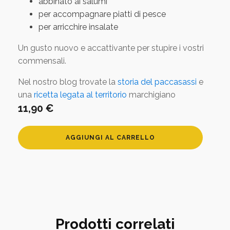
abbinato ai salumi
per accompagnare piatti di pesce
per arricchire insalate
Un gusto nuovo e accattivante per stupire i vostri
commensali.
Nel nostro blog trovate la
storia del paccasassi
e
una
ricetta legata al territorio
marchigiano
11,90
€
Paccasassi
AGGIUNGI AL CARRELLO
sott'olio
quantità
Prodotti correlati