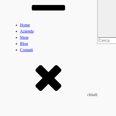
Home
Azienda
Shop
Search
Blog
for
Contatti
chiudi