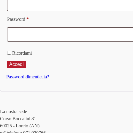
Richiesto
Password
*
Ricordami
Accedi
Password dimenticata?
La nostra sede
Corso Boccalini 81
60025 - Loreto (AN)
nr° telefono 071 970766