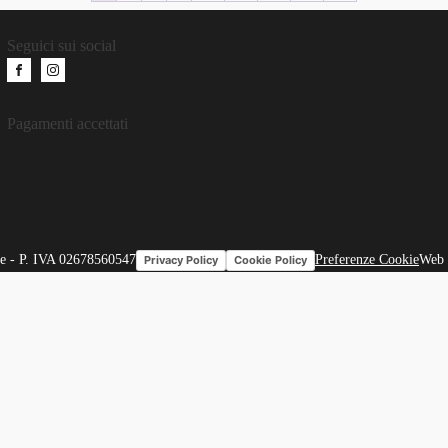
Seguici sui social
Pagamenti accettati
e - P. IVA 02678560547
Preferenze Cookie
Web 
Privacy Policy
Cookie Policy