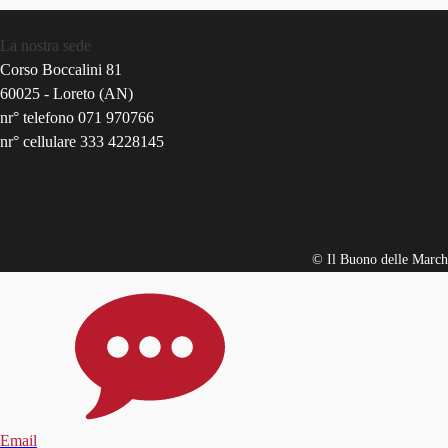
La nostra sede
Corso Boccalini 81
60025 - Loreto (AN)
nr° telefono 071 970766
nr° cellulare 333 4228145
© Il Buono delle March
Email