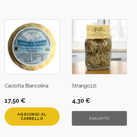
Caciotta Biancolina
Strangozzi
17,50
€
4,30
€
AGGIUNGI AL
ESAURITO
CARRELLO