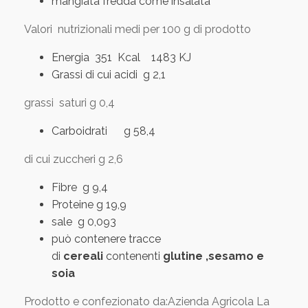
mangiata fredda come insalata
Valori nutrizionali medi per 100 g di prodotto
Energia 351 Kcal 1483 KJ
Grassi di cui acidi g 2,1
grassi saturi g 0,4
Carboidrati g 58,4
di cui zuccheri g 2,6
Fibre g 9,4
Proteine g 19,9
sale g 0,093
può contenere tracce
di
cereali
contenenti
glutine ,sesamo e
soia
Prodotto e confezionato da:Azienda Agricola La