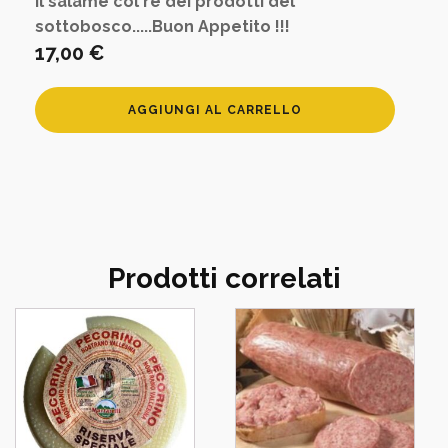
il salame col re dei prodotti del
sottobosco.....Buon Appetito !!!
17,00
€
Salame
AGGIUNGI AL CARRELLO
con
tartufo
quantità
Prodotti correlati