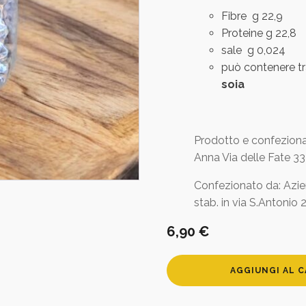
Fibre g 22,9
Proteine g 22,8
sale g 0,024
può contenere t
soia
Prodotto e confeziona
Anna Via delle Fate 33
Confezionato da: Azien
stab. in via S.Antonio
6,90
€
Roveja
AGGIUNGI AL 
quantità