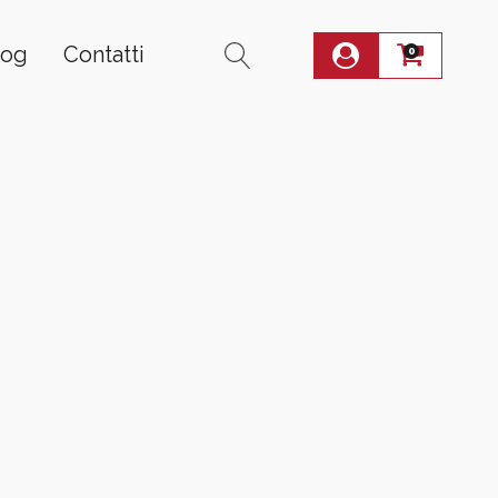
log
Contatti
0
i