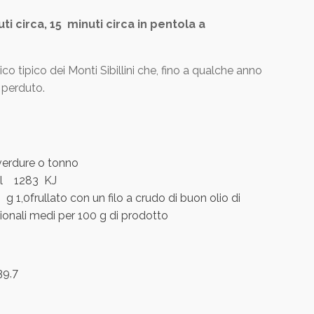
i circa, 15 minuti circa in pentola a
o tipico dei Monti Sibillini che, fino a qualche anno
 perduto.
 verdure o tonno
al 1283 KJ
i g 1,0frullato con un filo a crudo di buon olio di
zionali medi per 100 g di prodotto
39,7