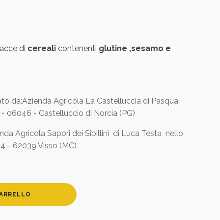
racce di
cereali
contenenti
glutine ,sesamo e
to da:Azienda Agricola La Castelluccia di Pasqua
 - 06046 - Castelluccio di Norcia (PG)
da Agricola Sapori dei Sibillini di Luca Testa nello
 24 - 62039 Visso (MC)
CARRELLO