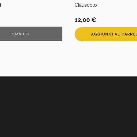
i
Ciauscolo
12,00
€
ESAURITO
AGGIUNGI AL CARRE