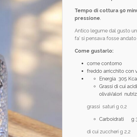
Tempo di cottura 90 minut
pressione
.
Antico legume dal gusto unic
fa' si pensava fosse andato
Come gustarlo:
come contorno
freddo arricchito con
Energia 305 Kc
Grassi di cui acid
olivaValori nutri
grassi saturi g 0,2
Carboidrati g 
di cui zuccheri g 2,2