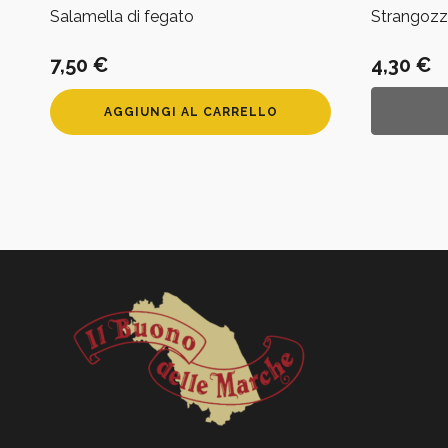
Salamella di fegato
Strangozz
7,50
€
4,30
€
AGGIUNGI AL CARRELLO