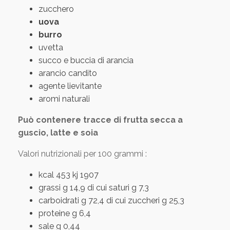
zucchero
uova
burro
uvetta
succo e buccia di arancia
arancio candito
agente lievitante
aromi naturali
Può contenere tracce di frutta secca a
guscio, latte e soia
Valori nutrizionali per 100 grammi :
kcal 453 kj 1907
grassi g 14,9 di cui saturi g 7,3
carboidrati g 72,4 di cui zuccheri g 25,3
proteine g 6,4
sale g 0,44