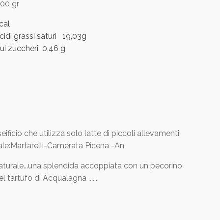
100 gr
cal
cidi grassi saturi 19,03g
cui zuccheri 0,46 g
ficio che utilizza solo latte di piccoli allevamenti
nale:Martarelli-Camerata Picena -An
aturale...una splendida accoppiata con un pecorino
l tartufo di Acqualagna ......