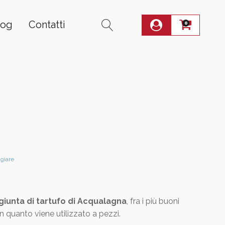
log
Contatti
0
giare
iunta di tartufo di Acqualagna
, fra i più buoni
e in quanto viene utilizzato a pezzi.