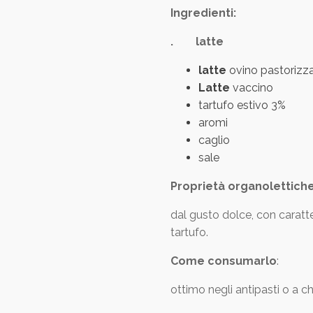
Ingredienti:
.
latte
latte
ovino pastorizz
Latte
vaccino
tartufo estivo 3%
aromi
caglio
sale
Proprietà organolettich
dal gusto dolce, con caratt
tartufo.
Come consumarlo
:
ottimo negli antipasti o a c