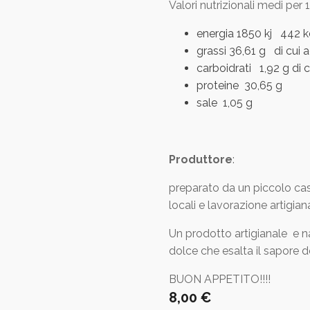
Valori nutrizionali medi per 
energia 1850 kj 442 k
grassi 36,61 g di cui a
carboidrati 1,92 g di 
proteine 30,65 g
sale 1,05 g
Produttore
:
preparato da un piccolo casei
locali e lavorazione artigia
Un prodotto artigianale e n
dolce che esalta il sapore de
BUON APPETITO!!!!
8,00
€