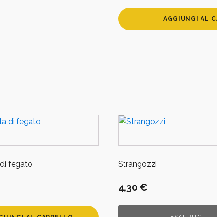
Formaggio
AGGIUNGI AL 
misto
con
tartufo
quantità
di fegato
Strangozzi
4,30
€
ESAURITO