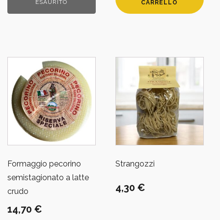
ESAURITO
CARRELLO
Formaggio pecorino
Strangozzi
semistagionato a latte
4,30
€
crudo
14,70
€