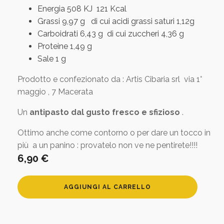
Energia 508 KJ 121 Kcal
Grassi 9,97 g di cui acidi grassi saturi 1,12g
Carboidrati 6,43 g di cui zuccheri 4,36 g
Proteine 1,49 g
Sale 1 g
Prodotto e confezionato da : Artis Cibaria srl via 1°
maggio , 7 Macerata
Un
antipasto dal gusto fresco e sfizioso
.
Ottimo anche come contorno o per dare un tocco in
più a un panino : provatelo non ve ne pentirete!!!!
6,90
€
Antipasto
AGGIUNGI AL CARRELLO
di
verdure
quantità