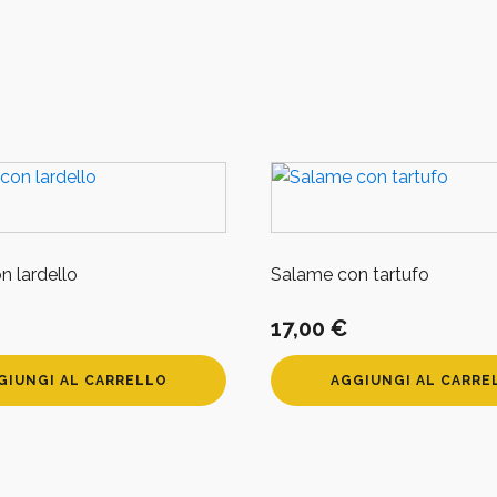
quantità
n lardello
Salame con tartufo
17,00
€
GIUNGI AL CARRELLO
AGGIUNGI AL CARRE