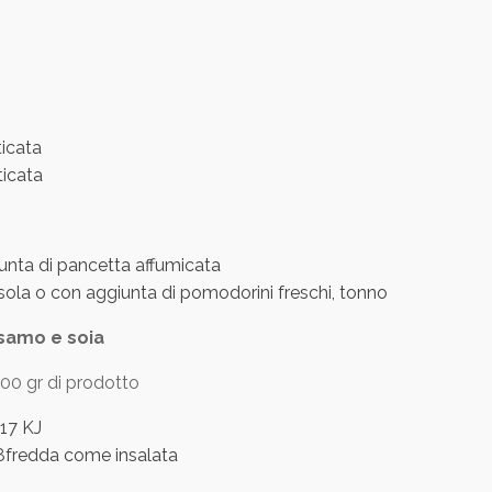
ticata
ticata
nta di pancetta affumicata
sola o con aggiunta di pomodorini freschi, tonno
samo e soia
 100 gr di prodotto
17 KJ
2,8fredda come insalata