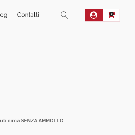
log
Contatti
0
i
nuti circa SENZA AMMOLLO