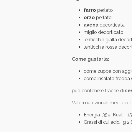
farro
perlato
orzo
perlato
avena
decorticata
miglio decorticato
lenticchia gialla decor
lenticchia rossa decor
Come gustarla:
come zuppa con aggiu
come insalata fredda 
può contenere tracce di
se
Valori nutrizionali medi per
Energia 359 Kcal 15
Grassi di cui acidi g 