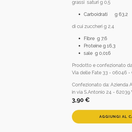
grassi saturi g 0,5
Carboidrati g 63,2
di cui zuccheri g 2,4
Fibre g 7,6
Proteine g 16,3
sale g 0,016
Prodotto e confezionato da
Via delle Fate 33 - 06046 - 
Confezionato da: Azienda Agr
in via S.Antonio 24 - 62039
3,90
€
Zuppa
AGGIUNGI AL 
di
farro
campagnola