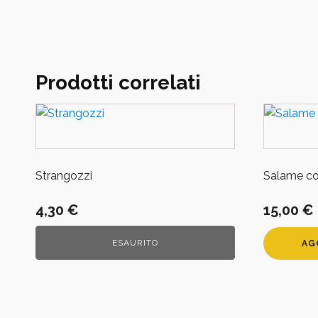
Prodotti correlati
Strangozzi
Salame co
4,30
€
15,00
€
ESAURITO
AG