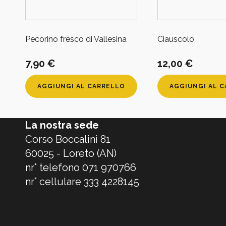
Pecorino fresco di Vallesina
Ciauscolo
7,90
€
12,00
€
AGGIUNGI AL CARRELLO
AGGIUNGI AL 
La nostra sede
Corso Boccalini 81
60025 - Loreto (AN)
nr° telefono 071 970766
nr° cellulare 333 4228145