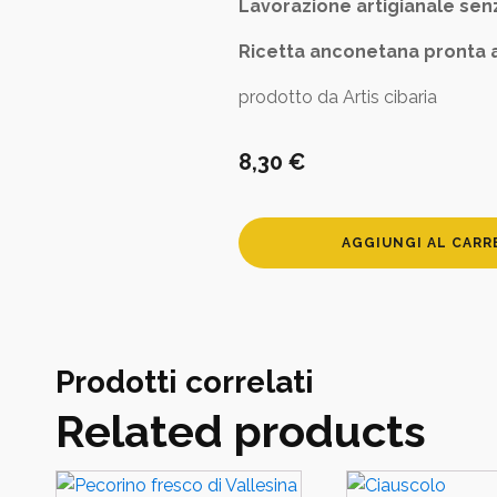
Lavorazione artigianale sen
Ricetta anconetana pronta a
prodotto da Artis cibaria
8,30
€
Ragù
AGGIUNGI AL CARR
di
stoccafisso
all'anconetana
quantità
Prodotti correlati
Related products