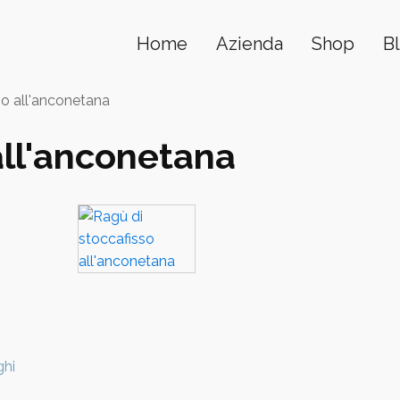
Home
Azienda
Shop
B
so all'anconetana
all'anconetana
ghi