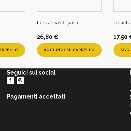
Lonza marchigiana
Caciott
26,80
€
17,50
CARRELLO
AGGIUNGI AL CARRELLO
AGGI
Seguici sui social
Pagamenti accettati