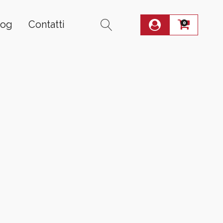
log
Contatti
0