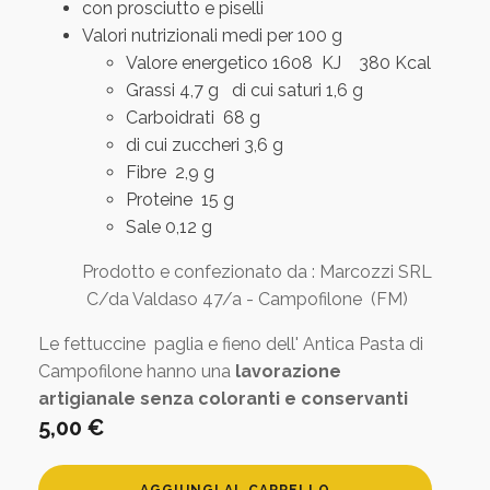
con prosciutto e piselli
Valori nutrizionali medi per 100 g
Valore energetico 1608 KJ 380 Kcal
Grassi 4,7 g di cui saturi 1,6 g
Carboidrati 68 g
di cui zuccheri 3,6 g
Fibre 2,9 g
Proteine 15 g
Sale 0,12 g
Prodotto e confezionato da : Marcozzi SRL
C/da Valdaso 47/a - Campofilone (FM)
Le fettuccine paglia e fieno dell' Antica Pasta di
Campofilone hanno una
lavorazione
artigianale senza coloranti e conservanti
5,00
€
Fettuccine
AGGIUNGI AL CARRELLO