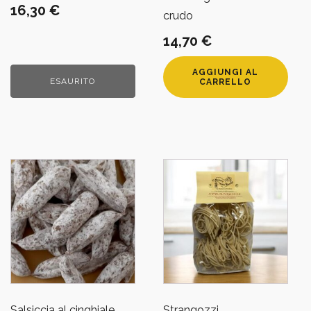
16,30
€
crudo
14,70
€
AGGIUNGI AL
ESAURITO
CARRELLO
Salsiccia al cinghiale
Strangozzi