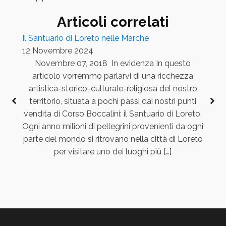
Articoli correlati
Il Santuario di Loreto nelle Marche
12 Novembre 2024
Novembre 07, 2018 In evidenza In questo
12
articolo vorremmo parlarvi di una ricchezza
Nov
artistica-storico-culturale-religiosa del nostro
spa
territorio, situata a pochi passi dai nostri punti
sa
vendita di Corso Boccalini: il Santuario di Loreto.
t
Ogni anno milioni di pellegrini provenienti da ogni
for
parte del mondo si ritrovano nella città di Loreto
noi
per visitare uno dei luoghi più […]