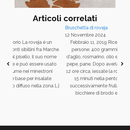
Articoli correlati
eja
Bruschetta di roveja
12 Novembre 2024
Territorio La roveja è un
Febbraio 11, 2019 Ricette In
ei monti sibillini fra Marche
persone: 400 grammi di rov
mile al pisello, il suo nome
d'aglio, rosmarino, olio extrave
 arvense e può essere usato
pepe, pane. Dopo averla tenu
tro legume nei minestroni
12 ore circa, lessate la roveja 
 come base per insalate
15 minuti nella pentola a p
molto diffuso nella zona […]
successivamente frullatela
bicchiere di brodo e mesc