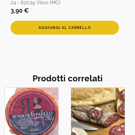
24 - 62039 Visso (MC)
3,90
€
Zuppa
AGGIUNGI AL CARRELLO
montanara
con
funghi
porcini
quantità
Prodotti correlati