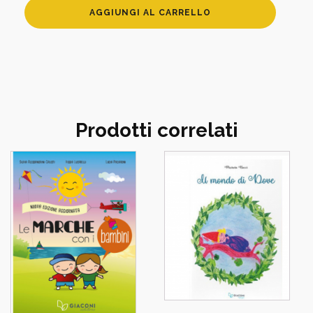
Rosario
AGGIUNGI AL CARRELLO
in
legno
Madonna
Miracolosa
rl114
quantità
Prodotti correlati