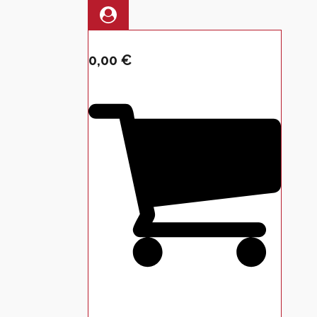
0
0,00
€
0 prodotti
Nessun prodotto nel carrello.