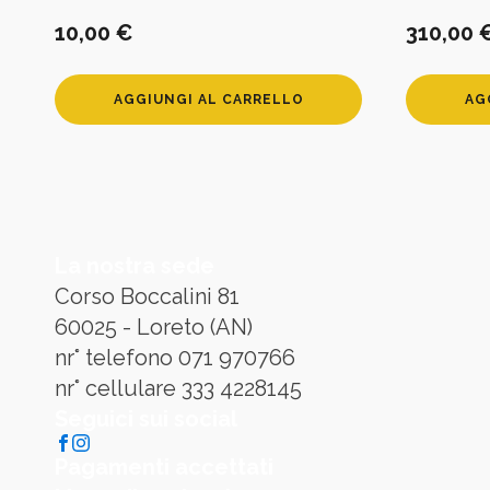
10,00
€
310,00
AGGIUNGI AL CARRELLO
AG
La nostra sede
Corso Boccalini 81
60025 - Loreto (AN)
nr° telefono 071 970766
nr° cellulare 333 4228145
Seguici sui social
Pagamenti accettati