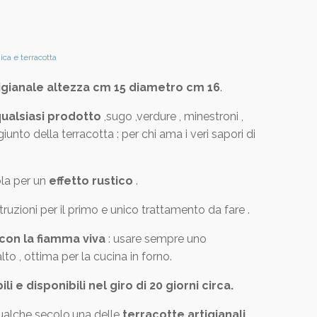
ca e terracotta
tigianale altezza cm 15 diametro cm 16
.
qualsiasi prodotto
,sugo ,verdure , minestroni ,
iunto della terracotta : per chi ama i veri sapori di
la per un
effetto rustico
.
truzioni per il primo e unico trattamento da fare .
con la fiamma viva
: usare sempre uno
o , ottima per la cucina in forno.
i e disponibili nel giro di 20 giorni circa.
qualche secolo,una delle
terracotte artigianali