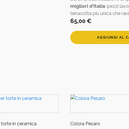
migliori
d'Italia
:pezzi lav
terracotta più unica che rara
65,00
€
Pentola
AGGIUNGI AL 
in
terracotta
quantità
 torte in ceramica
Colora Pesaro