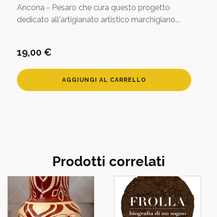
Ancona - Pesaro che cura questo progetto
dedicato all'artigianato artistico marchigiano...
19,00
€
Orecchini
AGGIUNGI AL CARRELLO
angelo
-
occhio
di
tigre
quantità
Prodotti correlati