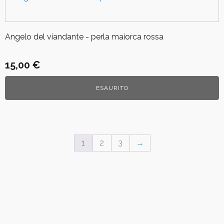
Angelo del viandante - perla maiorca rossa
15,00
€
ESAURITO
1
2
3
→