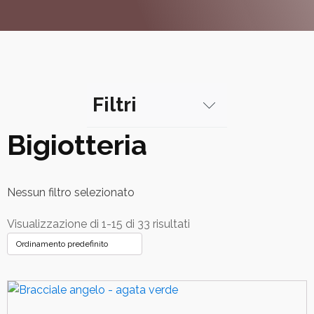
Filtri
Bigiotteria
Categorie
Artigianato Artistico
Nessun filtro selezionato
Bigiotteria
Visualizzazione di 1-15 di 33 risultati
Articoli religiosi