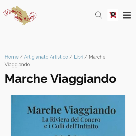
0
Home
/
Artigianato Artistico
/
Libri
/ Marche
Viaggiando
Marche Viaggiando