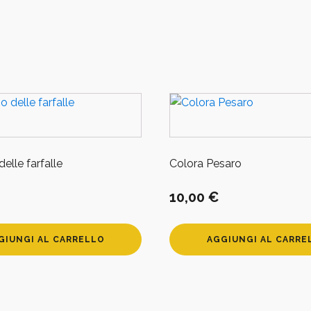
circolare
in
ulivo
-
pg
279
quantità
 delle farfalle
Colora Pesaro
10,00
€
GIUNGI AL CARRELLO
AGGIUNGI AL CARRE