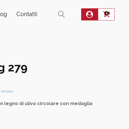
log
Contatti
0
pg 279
 Artistico
n legno di ulivo circolare con medaglia