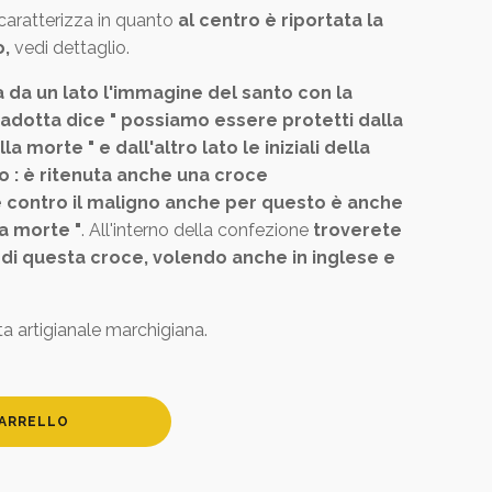
caratterizza in quanto
al centro è riportata la
o,
vedi dettaglio.
da un lato l'immagine del santo con la
radotta dice " possiamo essere protetti dalla
a morte " e dall'altro lato le iniziali della
o : è ritenuta anche una croce
e contro il maligno anche per questo è anche
a morte "
. All'interno della confezione
troverete
a di questa croce, volendo anche in inglese e
a artigianale marchigiana.
CARRELLO