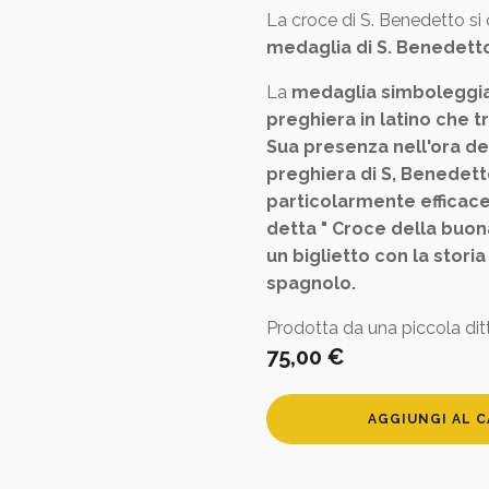
La croce di S. Benedetto si 
medaglia di S. Benedett
La
medaglia simboleggia 
preghiera in latino che t
Sua presenza nell'ora dell
preghiera di S, Benedett
particolarmente efficac
detta " Croce della buon
un biglietto con la stori
spagnolo.
Prodotta da una piccola ditt
75,00
€
Croce
AGGIUNGI AL 
di
San
Benedetto