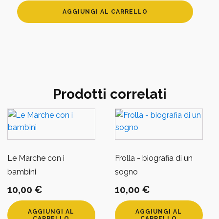
Cappello
AGGIUNGI AL CARRELLO
feltro
bicolore
quantità
Prodotti correlati
Le Marche con i
Frolla - biografia di un
bambini
sogno
10,00
€
10,00
€
AGGIUNGI AL
AGGIUNGI AL
CARRELLO
CARRELLO