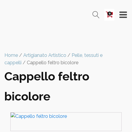
0
Home
/
Artigianato Artistico
/
Pelle, tessuti e
cappelli
/ Cappello feltro bicolore
Cappello feltro
bicolore