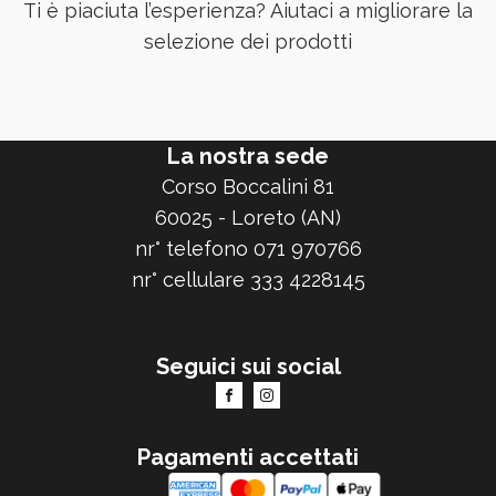
Ti è piaciuta l’esperienza? Aiutaci a migliorare la
selezione dei prodotti
La nostra sede
Corso Boccalini 81
60025 - Loreto (AN)
nr° telefono 071 970766
nr° cellulare 333 4228145
Seguici sui social
Pagamenti accettati