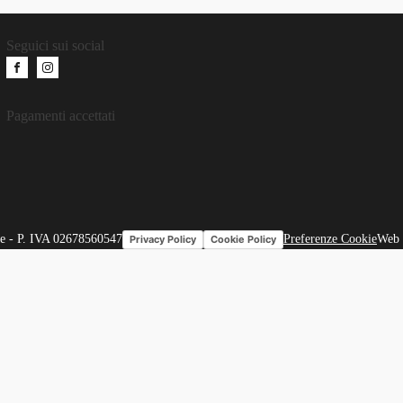
Seguici sui social
Pagamenti accettati
e - P. IVA 02678560547
Preferenze Cookie
Web 
Privacy Policy
Cookie Policy