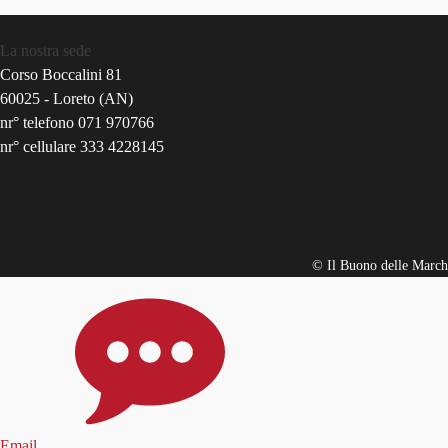
La nostra sede
Corso Boccalini 81
60025 - Loreto (AN)
nr° telefono 071 970766
nr° cellulare 333 4228145
© Il Buono delle March
Email