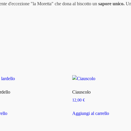
ente d'eccezione "la Moretta" che dona al biscotto un
sapore unico.
Una
rdello
Ciauscolo
12,00
€
rello
Aggiungi al carrello