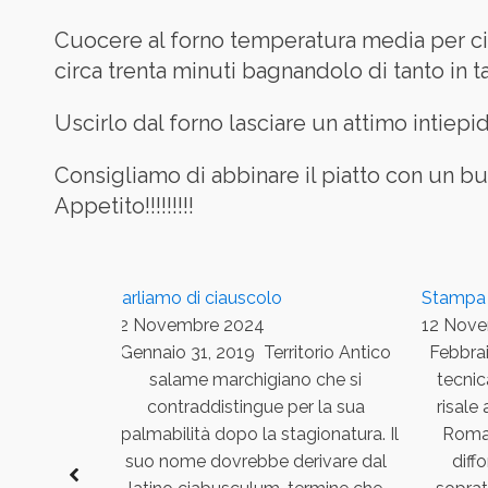
Cuocere al forno temperatura media per circa
circa trenta minuti bagnandolo di tanto in t
Uscirlo dal forno lasciare un attimo intiepid
Consigliamo di abbinare il piatto con un 
Appetito!!!!!!!!!
 PAPA A
Parliamo di ciauscolo
Stampa 
O' V
12 Novembre 2024
12 Nov
Gennaio 31, 2019 Territorio Antico
Febbrai
NNI FA, SI
salame marchigiano che si
tecnic
 VISITA
contraddistingue per la sua
risale
 PAPA A
spalmabilità dopo la stagionatura. Il
Romag
QUESTIONE
suo nome dovrebbe derivare dal
diff