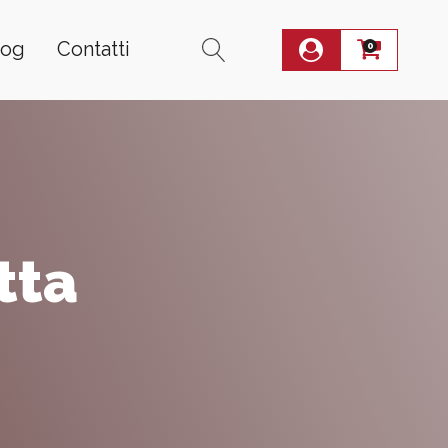
log
Contatti
0
tta