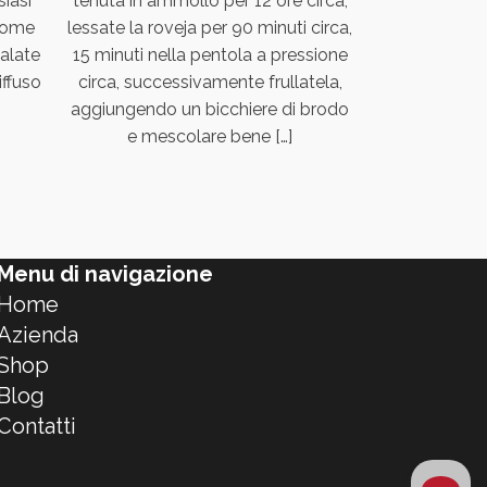
iasi
tenuta in ammollo per 12 ore circa,
si possono a
 come
lessate la roveja per 90 minuti circa,
olive nere.
alate
15 minuti nella pentola a pressione
ingredienti
ffuso
circa, successivamente frullatela,
pollo tagliato
aggiungendo un bicchiere di brodo
rosmarino;
e mescolare bene […]
Menu di navigazione
Home
Azienda
Shop
Blog
Contatti