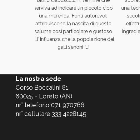
PETE’ LA
latino ciabusculum, termine che
sopratt
 DOPO. IL
serviva ad indicare un piccolo cibo
una tecn
OMMASO
una merenda. Fonti autorevoli
secoli
ACQUE A
attribuiscono la nascita di questo
effett
MIGLIA DI
salume così particolare e gustoso
ingredie
 IL 15
all’ influenza che la popolazione dei
ARIO […]
galli senoni […]
La nostra sede
Corso Boccalini 81
60025 - Loreto (AN)
nr° telefono 071 970766
nr° cellulare 333 4228145