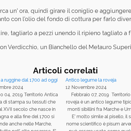
 un' ora, quindi girare il coniglio e aggiungere 
anto con l’olio del fondo di cottura per farlo dive
ire, tagliarlo a pezzi unendo il ripieno tagliato a 
buon Verdicchio, un Bianchello del Metauro Supe
Articoli correlati
a ruggine dal 1700 ad oggi
Antico legume la roveja
embre 2024
12 Novembre 2024
o 04, 2019 Territorio Antica
Febbraio 07, 2019 Territorio
a di stampa su tessuti che
roveja è un antico legume tipi
 al XVII secolo che nasce in
monti sibillini fra Marche e Um
na e alla fine del 1700 si
E' molto simile al pisello, il 
onde anche nelle Marche,
nome scientifico è pisum arve