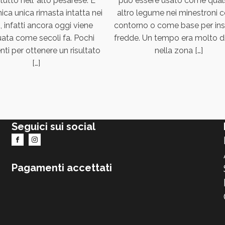
utto nell’ alto pesarese. E’
può essere usato come quals
ica unica rimasta intatta nei
altro legume nei minestroni
, infatti ancora oggi viene
contorno o come base per ins
uata come secoli fa. Pochi
fredde. Un tempo era molto di
nti per ottenere un risultato
nella zona […]
[…]
Seguici sui social
Pagamenti accettati