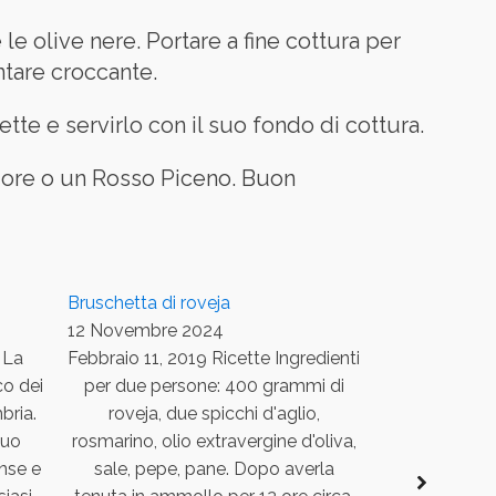
le olive nere. Portare a fine cottura per
ntare croccante.
fette e servirlo con il suo fondo di cottura.
riore o un Rosso Piceno. Buon
Bruschetta di roveja
Pollo in pota
12 Novembre 2024
12 Novembre
 La
Febbraio 11, 2019 Ricette Ingredienti
Febbraio 
co dei
per due persone: 400 grammi di
cottura dei c
bria.
roveja, due spicchi d'aglio,
caratteristi
suo
rosmarino, olio extravergine d'oliva,
base il profum
nse e
sale, pepe, pane. Dopo averla
aglio e i po