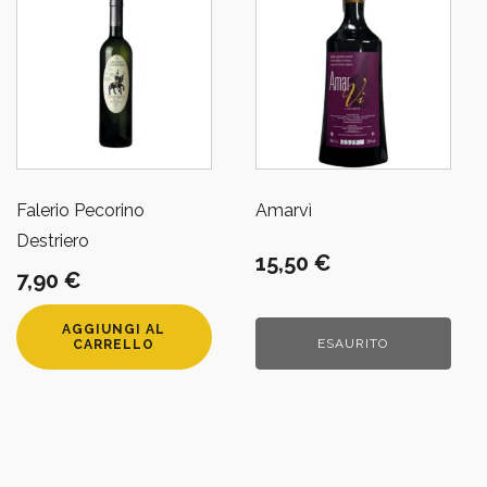
Falerio Pecorino
Amarvì
Destriero
15,50
€
7,90
€
AGGIUNGI AL
ESAURITO
CARRELLO