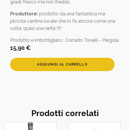
gradi: fresco ma non freddo.
Produttore:
prodotto da una fantastica ma
piccola cantina locale che lo fà ancora come una
volta; quasi una rarità !!!!
Prodotto e imbottigliato : Corrado Tonelli - Pergola
15,90
€
Vino
AGGIUNGI AL CARRELLO
di
Visciola
Capriccio
di
Visciola
quantità
Prodotti correlati