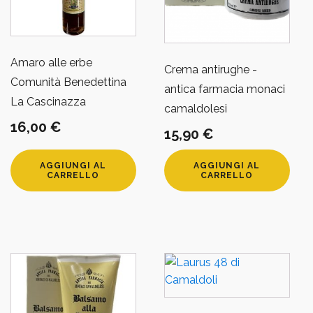
Amaro alle erbe
Crema antirughe -
Comunità Benedettina
antica farmacia monaci
La Cascinazza
camaldolesi
16,00
€
15,90
€
AGGIUNGI AL
AGGIUNGI AL
CARRELLO
CARRELLO