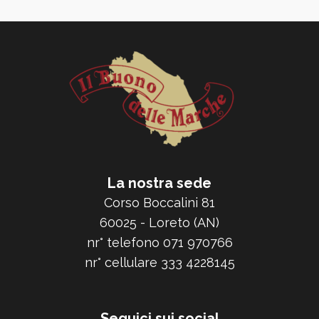
La nostra sede
Corso Boccalini 81
60025 - Loreto (AN)
nr° telefono 071 970766
nr° cellulare 333 4228145
Seguici sui social