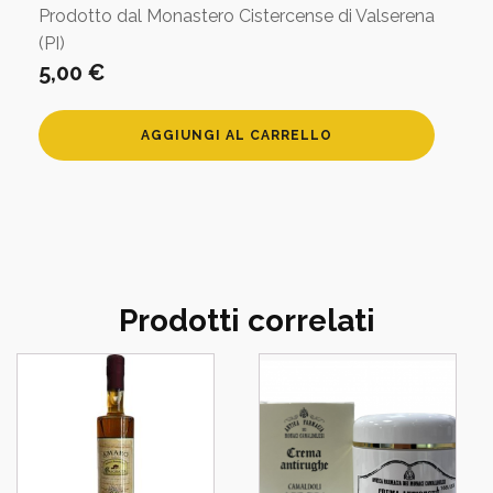
Prodotto dal Monastero Cistercense di Valserena
(PI)
5,00
€
Saponetta
AGGIUNGI AL CARRELLO
Arancio
amaro
Valserena
quantità
Prodotti correlati