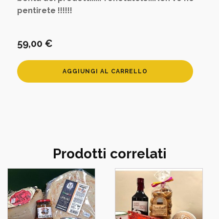
pentirete !!!!!!
59,00
€
Per
AGGIUNGI AL CARRELLO
un
caldo
inverno
quantità
Prodotti correlati