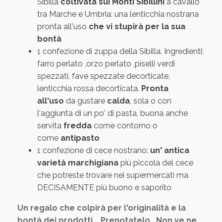
Sibilla
coltivata sui Monti Sibillini
a cavallo
tra Marche e Umbria: una lenticchia nostrana
pronta all'uso
che vi stupirà per la sua
bontà
1 confezione di zuppa della Sibilla. Ingredienti:
farro perlato ,orzo perlato ,piselli verdi
spezzati, fave spezzate decorticate,
lenticchia rossa decorticata.
Pronta
all'uso
da gustare
calda
, sola o con
l'aggiunta di un po' di pasta, buona anche
servita
fredda
come contorno o
come
antipasto
1 confezione di
cece nostrano:
un' antica
varietà marchigiana
più piccola del cece
che potreste trovare nei supermercati ma
DECISAMENTE più buono e saporito
Un regalo che colpirà per l'originalità e la
bontà dei prodotti....Prenotatelo...Non ve ne