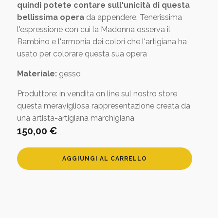
quindi potete contare sull'unicità di questa
bellissima opera
da appendere. Tenerissima
l'espressione con cui la Madonna osserva il
Bambino e l'armonia dei colori che l'artigiana ha
usato per colorare questa sua opera
Materiale:
gesso
Produttore: in vendita on line sul nostro store
questa meravigliosa rappresentazione creata da
una artista-artigiana marchigiana
150,00
€
Madonna
AGGIUNGI AL CARRELLO
con
bambino
quantità