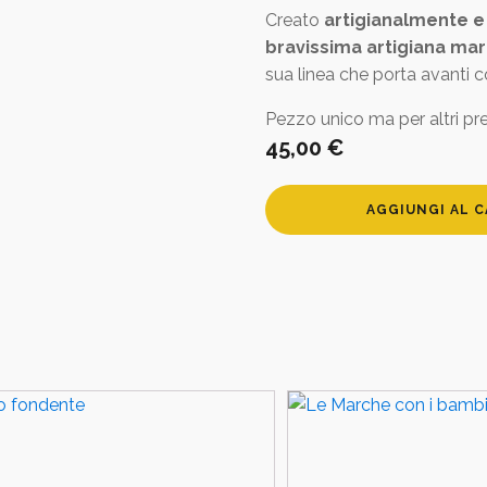
Creato
artigianalmente 
bravissima artigiana mar
sua linea che porta avanti 
Pezzo unico ma per altri preno
45,00
€
Gufo
AGGIUNGI AL 
portafortuna
in
ceramica
-
occhi
spalancati
quantità