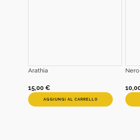
Arathia
Nero
15,00
€
10,0
AGGIUNGI AL CARRELLO