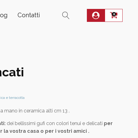
log
Contatti
0
ncati
ca e terracotta
a mano in ceramica alti cm 13 .
ti:
dei bellissimi gufi con colori tenui e delicati
per
r la vostra casa o per i vostri amici .