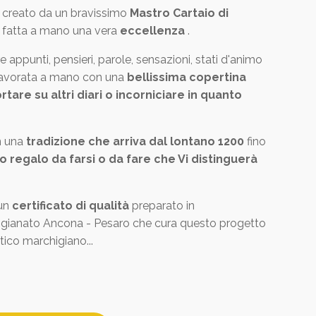
 creato da un bravissimo
Mastro Cartaio di
a fatta a mano una vera
eccellenza
.
e appunti, pensieri, parole, sensazioni, stati d'animo
 lavorata a mano con una
bellissima copertina
are su altri diari o incorniciare in quanto
 una
tradizione che arriva dal lontano 1200
fino
o regalo da farsi o da fare che Vi distinguerà
un
certificato di qualità
preparato in
igianato Ancona - Pesaro che cura questo progetto
stico marchigiano...