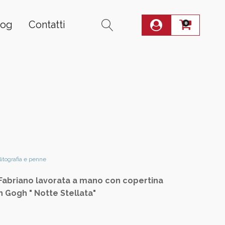
log
Contatti
0
 litografia e penne
i Fabriano lavorata a mano con copertina
an Gogh " Notte Stellata"