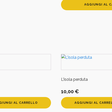
Diario
AGGIUNGI AL 
Fabriano
medio
-
Notte
stellata
quantità
L'isola perduta
10,00
€
GIUNGI AL CARRELLO
AGGIUNGI AL CARRE